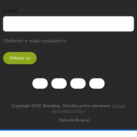
E-MAIL
Vložením e-mailu souhlasíte s
podmínkami ochrany osobních
údajů
.
Přihlásit se
Copyright 2026
Ekonákup
. Všechna práva vyhrazena.
Upravit
nastavení cookies
Vytvořil Shoptet