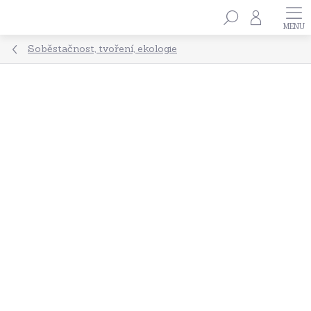
Přejít
Hledat
na
obsah
Soběstačnost, tvoření, ekologie