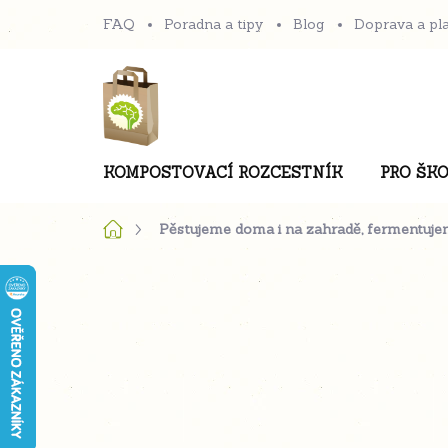
Přejít
FAQ
Poradna a tipy
Blog
Doprava a pl
na
obsah
KOMPOSTOVACÍ ROZCESTNÍK
PRO ŠKO
Domů
Pěstujeme doma i na zahradě, fermentuje