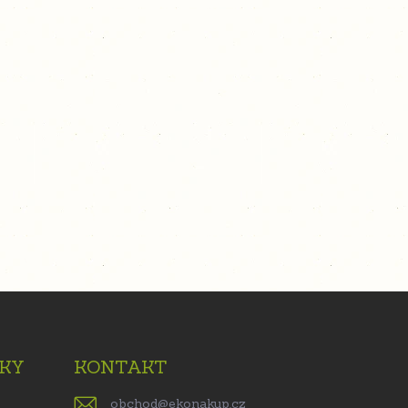
KY
KONTAKT
obchod
@
ekonakup.cz