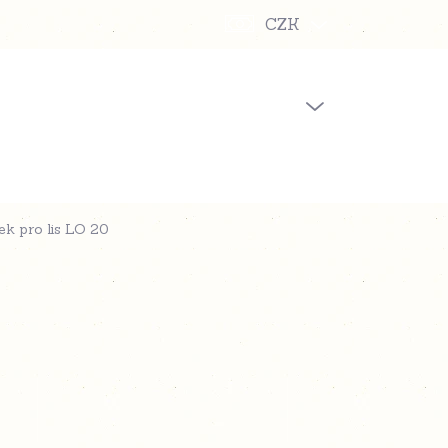
CZK
PRÁZDNÝ KOŠÍK
NÁKUPNÍ
KOŠÍK
ek pro lis LO 20