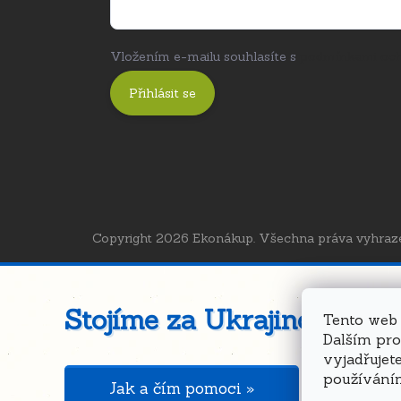
Vložením e-mailu souhlasíte s
podmínkami och
Přihlásit se
Copyright 2026
Ekonákup
. Všechna práva vyhraz
Stojíme za Ukrajinou ❤️
Tento web 
Dalším pr
vyjadřujete
používání
Jak a čím pomoci »