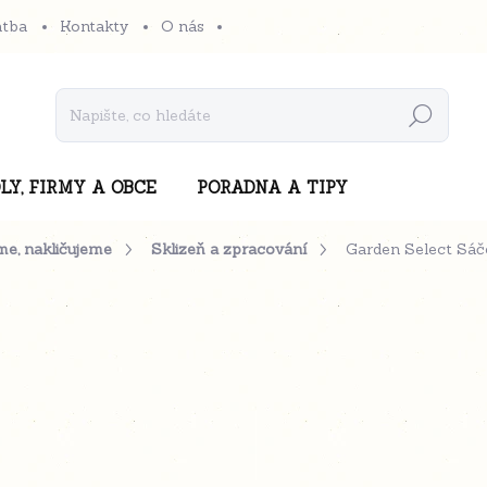
atba
Kontakty
O nás
Hledat
LY, FIRMY A OBCE
PORADNA A TIPY
me, nakličujeme
Sklizeň a zpracování
Garden Select Sáč