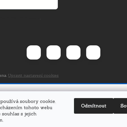
rany osobních údajů
.
ena.
Upravit nastavení cookies
používá soubory cookie.
Odmítnout
So
ocházením tohoto webu
 souhlas s jejich
m.