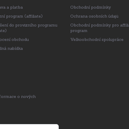
va a platba
Obchodní podmínky
ní program (affiliate)
Ochrana osobních údajů
ášení do provizního programu
Obchodní podmínky pro affili
ate)
program
ocení obchodu
Velkoobchodní spolupráce
ná nabídka
nformace o nových