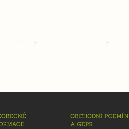
EOBECNÉ
OBCHODNÍ PODMÍN
FORMACE
A GDPR