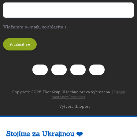
Vložením e-mailu souhlasíte s
podmínkami ochrany osobních
údajů
.
Přihlásit se
Copyright 2026
Ekonákup
. Všechna práva vyhrazena.
Upravit
nastavení cookies
Vytvořil Shoptet
Stojíme za Ukrajinou ❤️