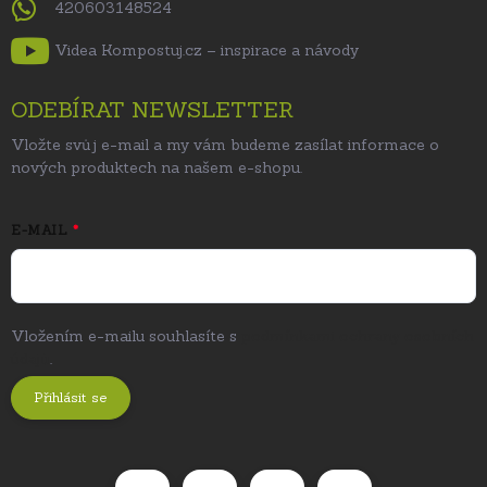
420603148524
Videa Kompostuj.cz – inspirace a návody
ODEBÍRAT NEWSLETTER
Vložte svůj e-mail a my vám budeme zasílat informace o
nových produktech na našem e-shopu.
E-MAIL
Vložením e-mailu souhlasíte s
podmínkami ochrany osobních
údajů
.
Přihlásit se