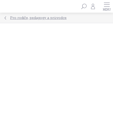
Přejít
Hledat
na
obsah
Pro rodiče, pedagogy a průvodce