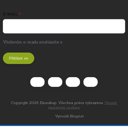
E-MAIL
Vložením e-mailu souhlasíte s
podmínkami ochrany osobních
údajů
.
Přihlásit se
Copyright 2026
Ekonákup
. Všechna práva vyhrazena.
Upravit
nastavení cookies
Vytvořil Shoptet