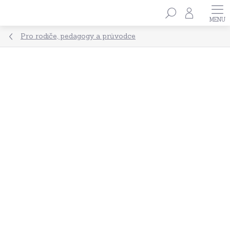
Přejít
Hledat
na
obsah
Pro rodiče, pedagogy a průvodce