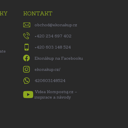
KY
KONTAKT
obchod
@
ekonakup.cz
+420 234 697 402
+420 603 148 524
ate
Ekonákup na Facebooku
ekonakup.cz/
420603148524
Videa Kompostuj.cz –
inspirace a návody