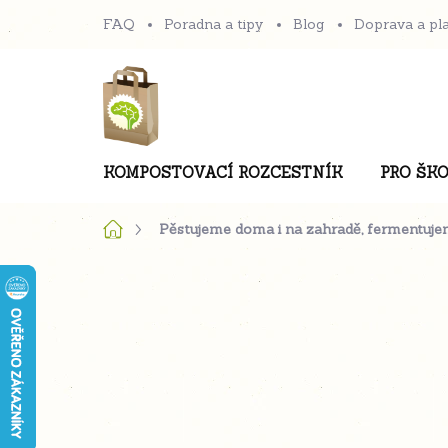
Přejít
FAQ
Poradna a tipy
Blog
Doprava a pl
na
obsah
KOMPOSTOVACÍ ROZCESTNÍK
PRO ŠKO
Domů
Pěstujeme doma i na zahradě, fermentuje