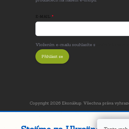
E-MAIL
Vložením e-mailu souhlasíte s
podmínkami och
Přihlásit se
Copyright 2026
Ekonákup
. Všechna práva vyhraz