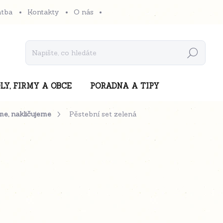
atba
Kontakty
O nás
Hledat
LY, FIRMY A OBCE
PORADNA A TIPY
me, nakličujeme
Pěstební set zelená