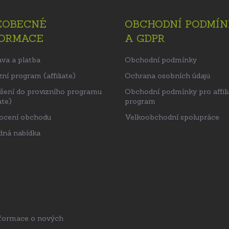
EOBECNÉ
OBCHODNÍ PODMÍN
FORMACE
A GDPR
va a platba
Obchodní podmínky
ní program (affiliate)
Ochrana osobních údajů
ášení do provizního programu
Obchodní podmínky pro affili
ate)
program
ocení obchodu
Velkoobchodní spolupráce
ná nabídka
nformace o nových