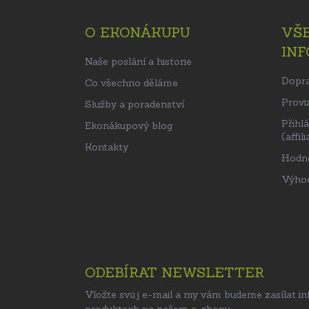
á
p
O EKONÁKUPU
VŠ
a
IN
t
Naše poslání a historie
í
Dopra
Co všechno děláme
Proviz
Služby a poradenství
Přihl
Ekonákupový blog
(affili
Kontakty
Hodn
Výhod
ODEBÍRAT NEWSLETTER
Vložte svůj e-mail a my vám budeme zasílat i
produktech na našem e-shopu.