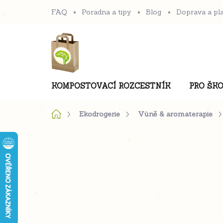
Přejít
FAQ
Poradna a tipy
Blog
Doprava a pl
na
obsah
KOMPOSTOVACÍ ROZCESTNÍK
PRO ŠKO
Domů
Ekodrogerie
Vůně & aromaterapie