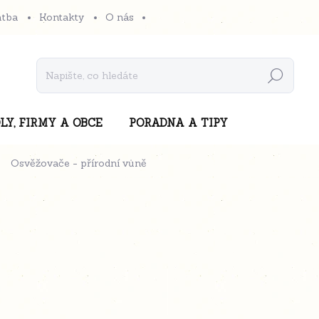
atba
Kontakty
O nás
Hledat
LY, FIRMY A OBCE
PORADNA A TIPY
Osvěžovače - přírodní vůně