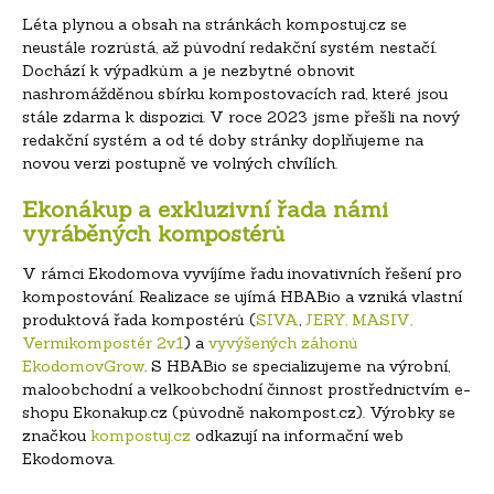
Léta plynou a obsah na stránkách kompostuj.cz se
neustále rozrůstá, až původní redakční systém nestačí.
Dochází k výpadkům a je nezbytné obnovit
nashromážděnou sbírku kompostovacích rad, které jsou
stále zdarma k dispozici. V roce 2023 jsme přešli na nový
redakční systém a od té doby stránky doplňujeme na
novou verzi postupně ve volných chvílích.
Ekonákup a exkluzivní řada námi
vyráběných kompostérů
V rámci Ekodomova vyvíjíme řadu inovativních řešení pro
kompostování. Realizace se ujímá HBABio a vzniká vlastní
produktová řada kompostérů (
SIVA
,
JERY, MASIV,
Vermikompostér 2v1
) a
vyvýšených záhonů
EkodomovGrow
. S HBABio se specializujeme na výrobní,
maloobchodní a velkoobchodní činnost prostřednictvím e-
shopu Ekonakup.cz (původně nakompost.cz). Výrobky se
značkou
kompostuj.cz
odkazují na informační web
Ekodomova.