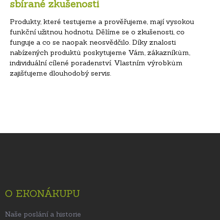
sbírané zkušenosti
Produkty, které testujeme a prověřujeme, mají vysokou
funkční užitnou hodnotu. Dělíme se o zkušenosti, co
funguje a co se naopak neosvědčilo. Díky znalosti
nabízených produktů poskytujeme Vám, zákazníkům,
individuální cílené poradenství. Vlastním výrobkům
zajišťujeme dlouhodobý servis.
Z
á
p
a
t
O EKONÁKUPU
í
Naše poslání a historie