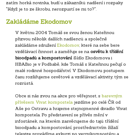
zatím horká novinka, budí u zákazníků nadšení i rozpaky
"Když je to ze škrobu, nerozpustí se mi to?".
Zakládáme Ekodomov
V květnu 2004 Tomáš se svou ženou Kateřinou
přizvou několik dalších nadšenců a společně
zakládáme sdružení
Ekodomov
, které na sebe bere
vzdělávací činnost a zaměřuje se na
osvětu k třídění
bioodpadů a kompostování
. Sídlo Ekodomova i
HBABio je v Podbabě, kde Tomáš s Kateřinou pečují o
malé rodinné hospodářství. V Ekodomovu postupem
času rozšiřujeme osvětové a vzdělávací aktivity, tým se
rozrůstá.
Obce si nás zvou na akce pro věřejnost, s
barevným
přívěsem Vivat kompostela
jezdíme po celé ČR od
Aše po Ostravu a hrajeme stejnojmenné divadlo Vivat
kompostela. P
o představení se přívěs mění v
infostánek, na kterém zasvěcujeme do tajů třídění
bioodpadu a kompostování, prostřednictvím
žížalí
televize
provádíme exkurzi po vermikompostéru a