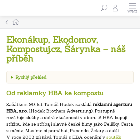
Přejít
Hledat
na
obsah
Domů
Ekonákup, Ekodomov,
Kompostuj.cz, Šárynka – náš
příběh
Rychlý přehled
Od reklamky HBA ke kompostu
Začátkem 90. let Tomáš Hodek zakládá
reklamní agenturu
HBA, s.r.o.
(Hodek Brothers Advertising). Postupně
rozšiřuje služby a sbírá zkušenosti v oboru. S HBA kupují
střižnu, kde se stříhají slavné české filmy jako Pelíšky, Cesta
z města, Musíme si pomáhat, Pupendo, Želary a další.
V roce 2003 získává Tomáš s HBA ocenění v
soutěži