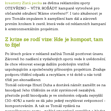
kreativity Zlatá pecka
se dvěma reklamními spoty
OTEVŘENO – VÍTR, ROŠÁDY kampaně vytvořené pro
občanské sdružení 'Máme otevřeno?'. I tato zkušenost je
pro Tomáše impulzem k zamyšlení kam dál a zároveň
prvním krokem k cestě, která vede od reklamních kampaní
k environmentálním projektům.
Z krize se rodí vize: Kde je kompost, tam
to žije!
Po létech práce v reklamě začíná Tomáš pociťovat únavu.
Zároveň ho nadšení z vydařených spotů vede k uvědomění,
že chce věnovat energii dalším podobným vnitřně
uspokojujícím a společensky přínosným projektům. Zvažuje
podporu třídění odpadů a recyklace, v té době u nás totiž
třídí jen ekonadšenci.
Tomáš oslovuje Hnutí Duha a dostává námět zaměřit se na
bioodpad. Jeho tříděním se stát systémově nezabývá,
přestože podíl bioodpadu je ve směsném odpadu nejvyšší
(30-40%) a navíc se dá jako jediný recyklovat svépomocí -
kompostováním. A tak se Tomáš vydává na