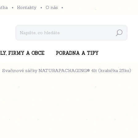
atba
Kontakty
O nás
Hledat
LY, FIRMY A OBCE
PORADNA A TIPY
Svačinové sáčky NATURAPACKAGING® 4lt (krabička 25ks)