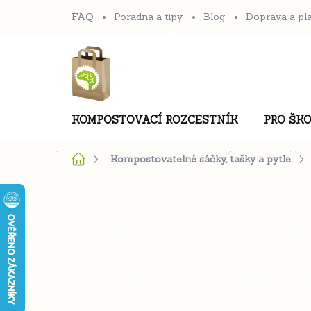
Přejít
FAQ
Poradna a tipy
Blog
Doprava a pl
na
obsah
KOMPOSTOVACÍ ROZCESTNÍK
PRO ŠKO
Domů
Kompostovatelné sáčky, tašky a pytle