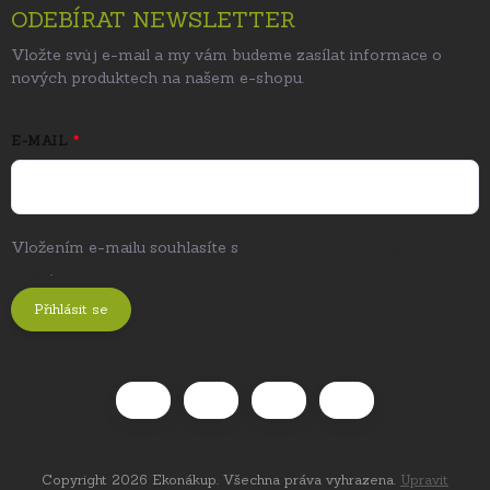
ODEBÍRAT NEWSLETTER
Vložte svůj e-mail a my vám budeme zasílat informace o
nových produktech na našem e-shopu.
E-MAIL
Vložením e-mailu souhlasíte s
podmínkami ochrany osobních
údajů
.
Přihlásit se
Copyright 2026
Ekonákup
. Všechna práva vyhrazena.
Upravit