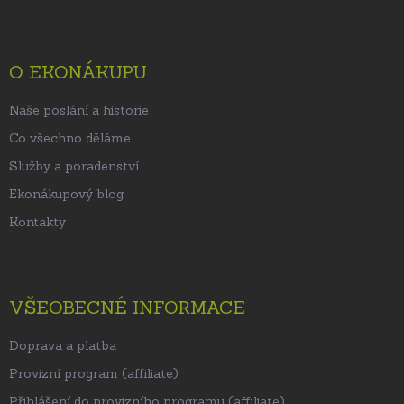
p
a
t
O EKONÁKUPU
í
Naše poslání a historie
Co všechno děláme
Služby a poradenství
Ekonákupový blog
Kontakty
VŠEOBECNÉ INFORMACE
Doprava a platba
Provizní program (affiliate)
Přihlášení do provizního programu (affiliate)