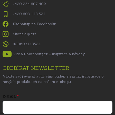
+420 234 697 402
+420 603 148 524
Ekonákup na Facebooku
ekonakup.cz/
420603148524
Videa Kompostuj.cz – inspirace a návody
ODEBÍRAT NEWSLETTER
Vložte svůj e-mail a my vám budeme zasílat informace o
nových produktech na našem e-shopu.
E-MAIL