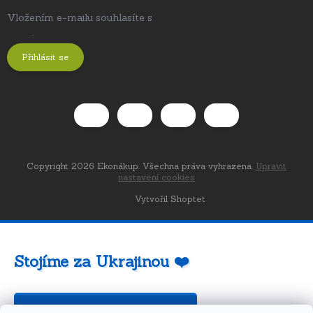
Vložením e-mailu souhlasíte s
podmínkami ochrany osobních
údajů
.
Přihlásit se
Copyright 2026
Ekonákup
. Všechna práva vyhrazena.
Upravit
nastavení cookies
Vytvořil Shoptet
Stojíme za Ukrajinou ❤️
Jak a čím pomoci »