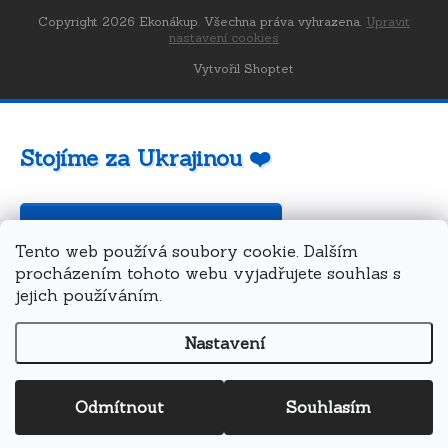
Copyright 2026
Ekonákup
. Všechna práva vyhrazena.
Upravit
nastavení cookies
Vytvořil Shoptet
Stojíme za Ukrajinou ❤️
Jak a čím pomoci »
Tento web používá soubory cookie. Dalším
procházením tohoto webu vyjadřujete souhlas s
jejich používáním.
Nastavení
Odmítnout
Souhlasím