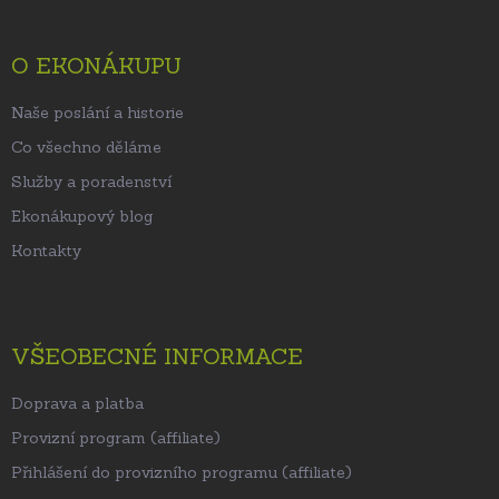
a
t
O EKONÁKUPU
í
Naše poslání a historie
Co všechno děláme
Služby a poradenství
Ekonákupový blog
Kontakty
VŠEOBECNÉ INFORMACE
Doprava a platba
Provizní program (affiliate)
Přihlášení do provizního programu (affiliate)