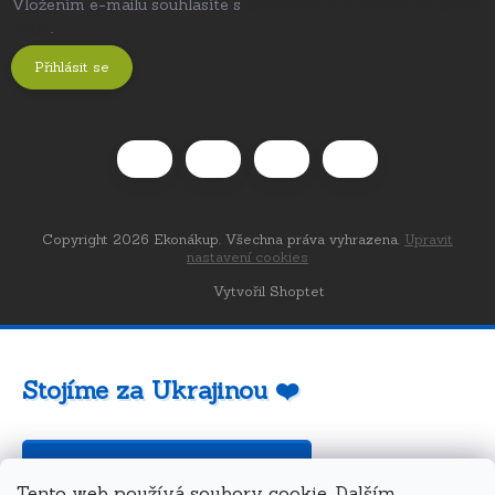
Vložením e-mailu souhlasíte s
podmínkami ochrany osobních
údajů
.
Přihlásit se
Copyright 2026
Ekonákup
. Všechna práva vyhrazena.
Upravit
nastavení cookies
Vytvořil Shoptet
Stojíme za Ukrajinou ❤️
Jak a čím pomoci »
Tento web používá soubory cookie. Dalším