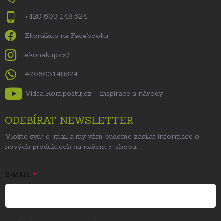
+420 603 148 524
Ekonákup na Facebooku
ekonakup.cz/
420603148524
Videa Kompostuj.cz – inspirace a návody
ODEBÍRAT NEWSLETTER
Vložte svůj e-mail a my vám budeme zasílat informace o
nových produktech na našem e-shopu.
E-MAIL