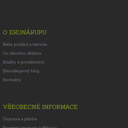
Z
á
p
a
t
O EKONÁKUPU
í
Naše poslání a historie
Co všechno děláme
Služby a poradenství
Ekonákupový blog
Kontakty
VŠEOBECNÉ INFORMACE
Doprava a platba
Provizní program (affiliate)