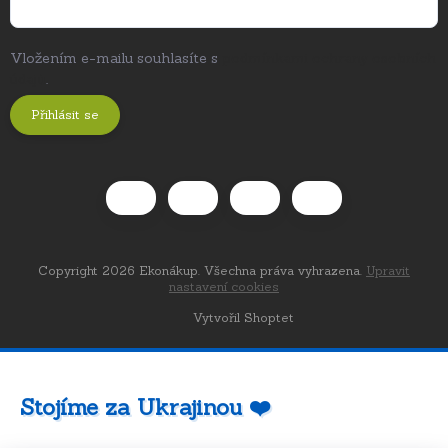
Vložením e-mailu souhlasíte s
podmínkami ochrany osobních
údajů
.
Přihlásit se
Copyright 2026
Ekonákup
. Všechna práva vyhrazena.
Upravit
nastavení cookies
Vytvořil Shoptet
Stojíme za Ukrajinou ❤️