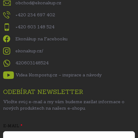
obchod
@
ekonakup.cz
+420 234 697 402
+420 603 148 524
Ekonákup na Facebooku
ekonakup.cz/
420603148524
Videa Kompostuj.cz – inspirace a návody
ODEBÍRAT NEWSLETTER
Vložte svůj e-mail a my vám budeme zasílat informace o
nových produktech na našem e-shopu.
E-MAIL