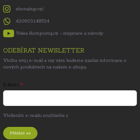
ekonakup.cz/
420603148524
Videa Kompostuj.cz – inspirace a návody
ODEBÍRAT NEWSLETTER
Vložte svůj e-mail a my vám budeme zasílat informace o
nových produktech na našem e-shopu.
E-MAIL
Vložením e-mailu souhlasíte s
podmínkami ochrany osobních
údajů
.
Přihlásit se