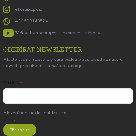
ekonakup.cz/
420603148524
Videa Kompostuj.cz – inspirace a návody
ODEBÍRAT NEWSLETTER
Vložte svůj e-mail a my vám budeme zasílat informace o
nových produktech na našem e-shopu.
E-MAIL
Vložením e-mailu souhlasíte s
podmínkami ochrany osobních
údajů
.
Přihlásit se