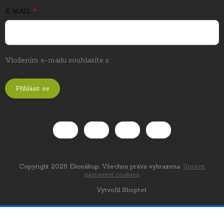
E-MAIL
Vložením e-mailu souhlasíte s
podmínkami ochrany osobních
údajů
.
Přihlásit se
Copyright 2026
Ekonákup
. Všechna práva vyhrazena.
Upravit
nastavení cookies
Vytvořil Shoptet