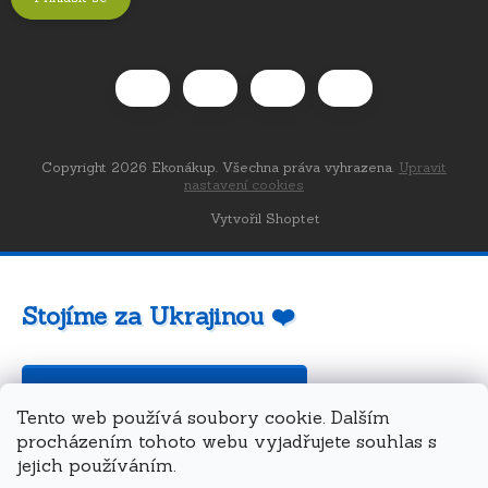
Copyright 2026
Ekonákup
. Všechna práva vyhrazena.
Upravit
nastavení cookies
Vytvořil Shoptet
Stojíme za Ukrajinou ❤️
Jak a čím pomoci »
Tento web používá soubory cookie. Dalším
procházením tohoto webu vyjadřujete souhlas s
jejich používáním.