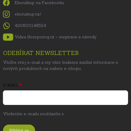
Ekonákup na Facebooku
ekonakup.cz/
420603148524
Videa Kompostuj.cz – inspirace a návody
ODEBÍRAT NEWSLETTER
Vložte svůj e-mail a my vám budeme zasílat informace o
nových produktech na našem e-shopu.
E-MAIL
Vložením e-mailu souhlasíte s
podmínkami ochrany osobních
údajů
.
Přihlásit se