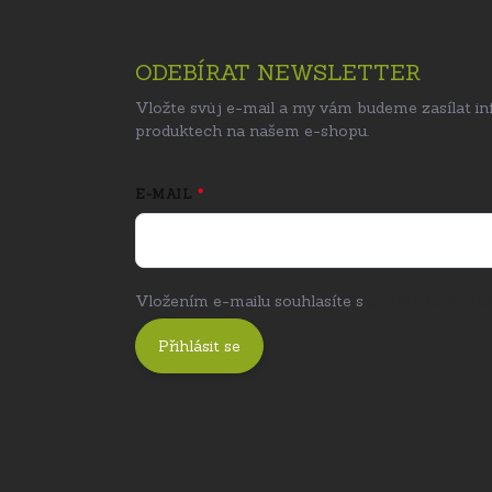
ODEBÍRAT NEWSLETTER
Vložte svůj e-mail a my vám budeme zasílat i
produktech na našem e-shopu.
E-MAIL
Vložením e-mailu souhlasíte s
podmínkami och
Přihlásit se