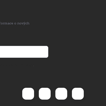
nformace o nových
rany osobních údajů
.