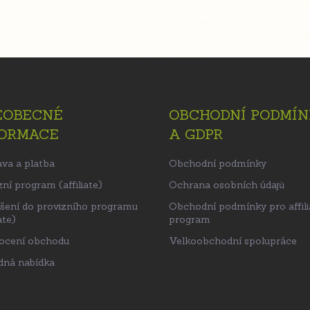
EOBECNÉ
OBCHODNÍ PODMÍN
FORMACE
A GDPR
va a platba
Obchodní podmínky
ní program (affiliate)
Ochrana osobních údajů
ášení do provizního programu
Obchodní podmínky pro affili
ate)
program
ocení obchodu
Velkoobchodní spolupráce
ná nabídka