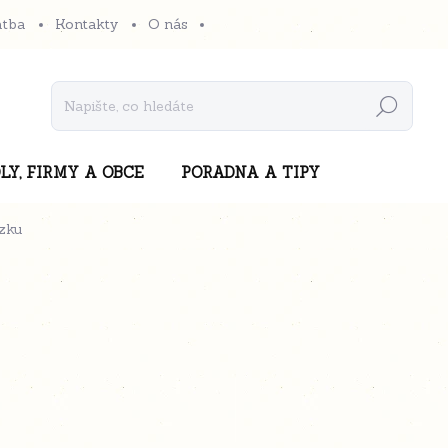
atba
Kontakty
O nás
Hledat
LY, FIRMY A OBCE
PORADNA A TIPY
zku