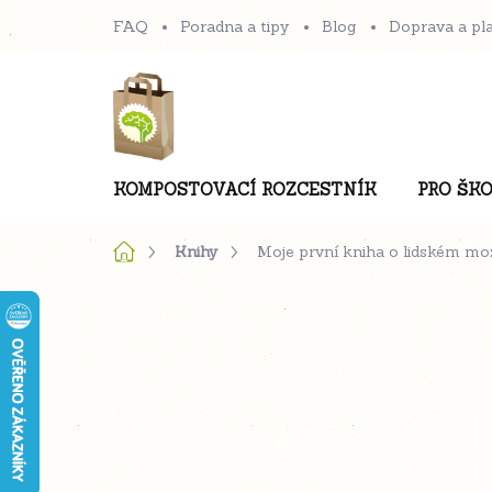
Přejít
FAQ
Poradna a tipy
Blog
Doprava a pl
na
obsah
KOMPOSTOVACÍ ROZCESTNÍK
PRO ŠKO
Domů
Knihy
Moje první kniha o lidském mo