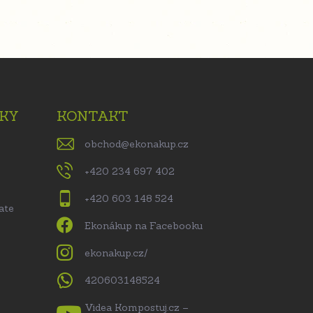
KY
KONTAKT
obchod
@
ekonakup.cz
+420 234 697 402
+420 603 148 524
ate
Ekonákup na Facebooku
ekonakup.cz/
420603148524
Videa Kompostuj.cz –