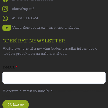
ekonakup.cz/
420603148524
Videa Kompostuj.cz – inspirace a návody
ODEBÍRAT NEWSLETTER
Vložte svůj e-mail a my vám budeme zasílat informace o
nových produktech na našem e-shopu.
E-MAIL
Vložením e-mailu souhlasíte s
podmínkami ochrany osobních
údajů
.
Přihlásit se