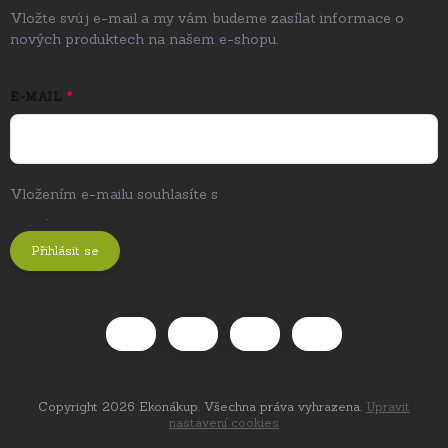
Vložte svůj e-mail a my vám budeme zasílat informace o
nových produktech na našem e-shopu.
E-MAIL
Vložením e-mailu souhlasíte s
podmínkami ochrany osobních
údajů
.
Přihlásit se
Copyright 2026
Ekonákup
. Všechna práva vyhrazena.
Upravit
nastavení cookies