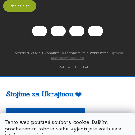
Přihlásit se
Copyright 2026
Ekonákup
. Všechna práva vyhrazena.
Upravit
nastavení cookies
Vytvořil Shoptet
Stojíme za Ukrajinou ❤️
Jak a čím pomoci »
Tento web používá soubory cookie. Dalším
procházením tohoto webu vyjadřujete souhlas s