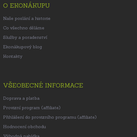
t
O EKONÁKUPU
í
Naše poslání a historie
Co všechno děláme
Služby a poradenství
Ekonákupový blog
Kontakty
VŠEOBECNÉ INFORMACE
Doprava a platba
Provizní program (affiliate)
Přihlášení do provizního programu (affiliate)
Hodnocení obchodu
Výhodná nabídka