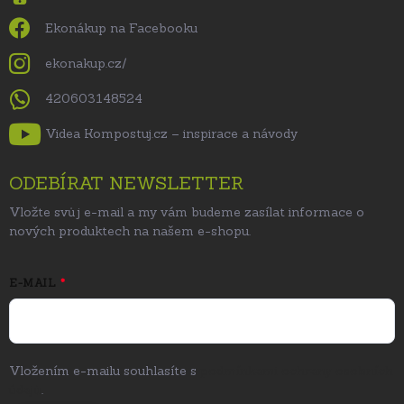
Ekonákup na Facebooku
ekonakup.cz/
420603148524
Videa Kompostuj.cz – inspirace a návody
ODEBÍRAT NEWSLETTER
Vložte svůj e-mail a my vám budeme zasílat informace o
nových produktech na našem e-shopu.
E-MAIL
Vložením e-mailu souhlasíte s
podmínkami ochrany osobních
údajů
.