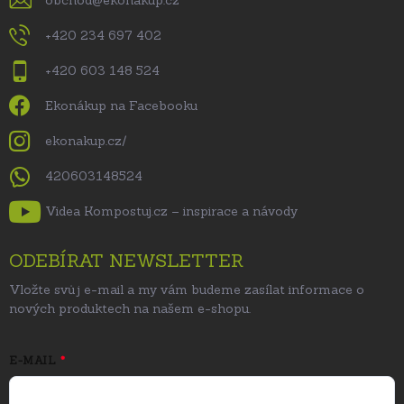
obchod
@
ekonakup.cz
+420 234 697 402
+420 603 148 524
Ekonákup na Facebooku
ekonakup.cz/
420603148524
Videa Kompostuj.cz – inspirace a návody
ODEBÍRAT NEWSLETTER
Vložte svůj e-mail a my vám budeme zasílat informace o
nových produktech na našem e-shopu.
E-MAIL