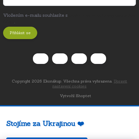
Vložením e-mailu souhlasíte s
podmínkami ochrany osobních
údajů
.
Přihlásit se
Copyright 2026
Ekonákup
. Všechna práva vyhrazena.
Upravit
nastavení cookies
Vytvořil Shoptet
Stojíme za Ukrajinou ❤️