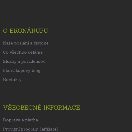
á
p
a
t
O EKONÁKUPU
í
Naše poslání a historie
Co všechno děláme
Služby a poradenství
Ekonákupový blog
Kontakty
VŠEOBECNÉ INFORMACE
Doprava a platba
Provizní program (affiliate)