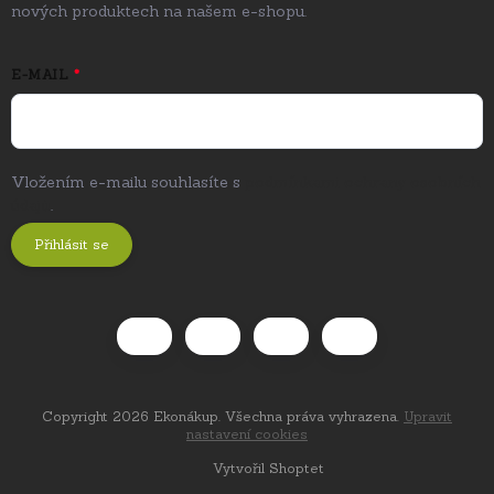
nových produktech na našem e-shopu.
E-MAIL
Vložením e-mailu souhlasíte s
podmínkami ochrany osobních
údajů
.
Přihlásit se
Copyright 2026
Ekonákup
. Všechna práva vyhrazena.
Upravit
nastavení cookies
Vytvořil Shoptet