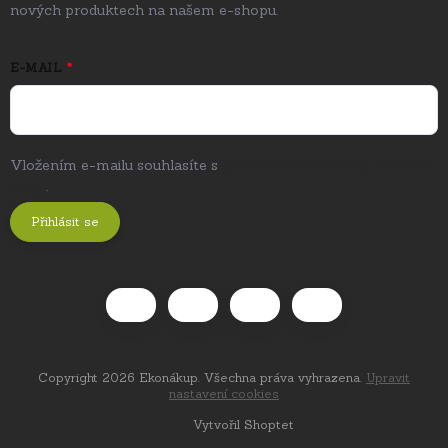
nových produktech na našem e-shopu.
E-MAIL
Vložením e-mailu souhlasíte s
podmínkami ochrany osobních
údajů
.
Přihlásit se
Copyright 2026
Ekonákup
. Všechna práva vyhrazena.
Upravit
nastavení cookies
Vytvořil Shoptet