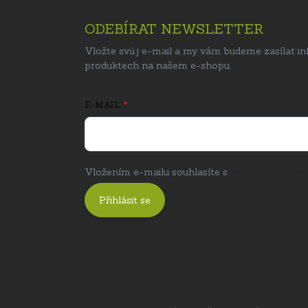
ODEBÍRAT NEWSLETTER
Vložte svůj e-mail a my vám budeme zasílat i
produktech na našem e-shopu.
E-MAIL
Vložením e-mailu souhlasíte s
podmínkami och
Přihlásit se