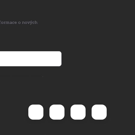
nformace o nových
rany osobních údajů
.