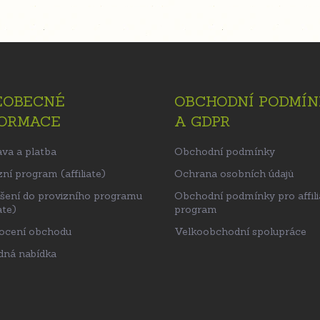
EOBECNÉ
OBCHODNÍ PODMÍN
FORMACE
A GDPR
va a platba
Obchodní podmínky
ní program (affiliate)
Ochrana osobních údajů
ášení do provizního programu
Obchodní podmínky pro affili
ate)
program
ocení obchodu
Velkoobchodní spolupráce
ná nabídka