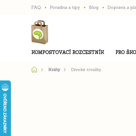
Přejít
FAQ
Poradna a tipy
Blog
Doprava a pl
na
obsah
KOMPOSTOVACÍ ROZCESTNÍK
PRO ŠKO
Domů
Knihy
Divoké trvalky