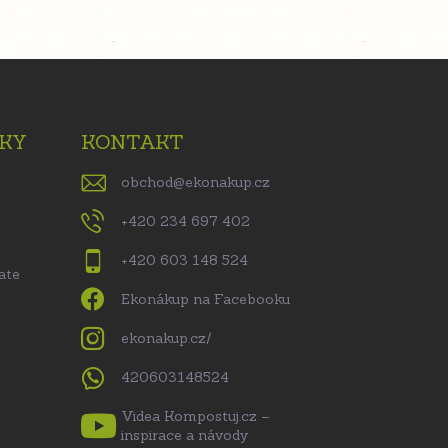
KY
KONTAKT
obchod
@
ekonakup.cz
+420 234 697 402
+420 603 148 524
ate
Ekonákup na Facebooku
ekonakup.cz/
420603148524
Videa Kompostuj.cz –
inspirace a návody