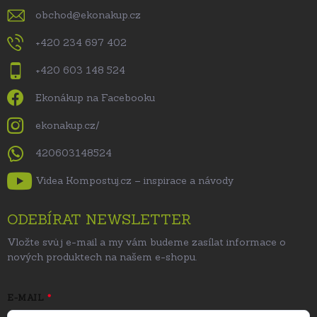
obchod
@
ekonakup.cz
+420 234 697 402
+420 603 148 524
Ekonákup na Facebooku
ekonakup.cz/
420603148524
Videa Kompostuj.cz – inspirace a návody
ODEBÍRAT NEWSLETTER
Vložte svůj e-mail a my vám budeme zasílat informace o
nových produktech na našem e-shopu.
E-MAIL