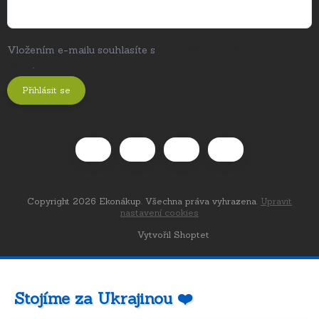
Vložením e-mailu souhlasíte s
podmínkami ochrany osobních
údajů
.
Přihlásit se
Copyright 2026
Ekonákup
. Všechna práva vyhrazena.
Upravit
nastavení cookies
Vytvořil Shoptet
Stojíme za Ukrajinou ❤️