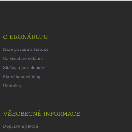
Z
á
p
a
t
O EKONÁKUPU
í
Naše poslání a historie
Co všechno děláme
Služby a poradenství
Ekonákupový blog
Kontakty
VŠEOBECNÉ INFORMACE
Doprava a platba