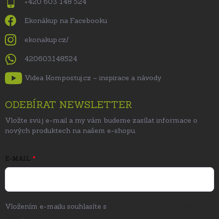
+420 603 148 524
Ekonákup na Facebooku
ekonakup.cz/
420603148524
Videa Kompostuj.cz – inspirace a návody
ODEBÍRAT NEWSLETTER
Vložte svůj e-mail a my vám budeme zasílat informace o
nových produktech na našem e-shopu.
E-MAIL
Vložením e-mailu souhlasíte s
podmínkami ochrany osobních
údajů
.