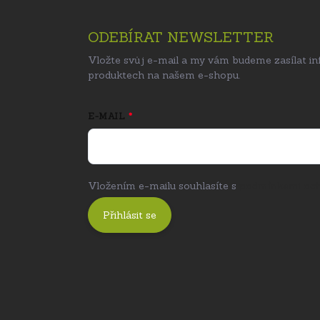
ODEBÍRAT NEWSLETTER
Vložte svůj e-mail a my vám budeme zasílat i
produktech na našem e-shopu.
E-MAIL
Vložením e-mailu souhlasíte s
podmínkami och
Přihlásit se