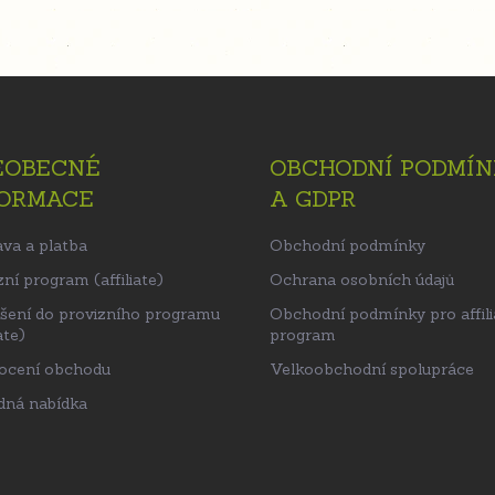
EOBECNÉ
OBCHODNÍ PODMÍN
FORMACE
A GDPR
va a platba
Obchodní podmínky
ní program (affiliate)
Ochrana osobních údajů
ášení do provizního programu
Obchodní podmínky pro affili
ate)
program
ocení obchodu
Velkoobchodní spolupráce
ná nabídka