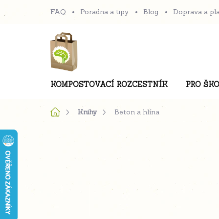
Přejít
FAQ
Poradna a tipy
Blog
Doprava a pl
na
obsah
KOMPOSTOVACÍ ROZCESTNÍK
PRO ŠKO
Domů
Knihy
Beton a hlína