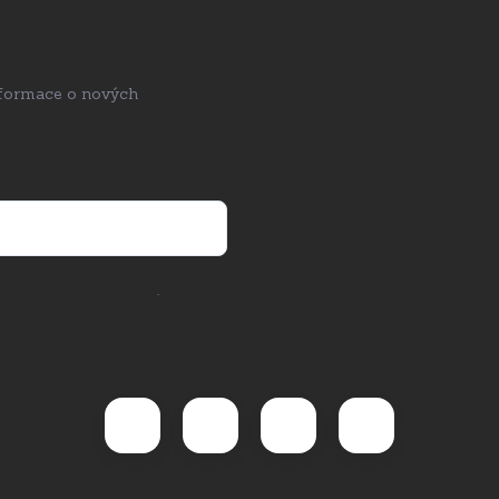
nformace o nových
rany osobních údajů
.