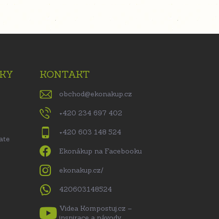
KY
KONTAKT
obchod
@
ekonakup.cz
+420 234 697 402
+420 603 148 524
ate
Ekonákup na Facebooku
ekonakup.cz/
420603148524
Videa Kompostuj.cz –
inspirace a návody