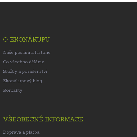
Z
á
p
a
t
O EKONÁKUPU
í
Naše poslání a historie
Co všechno děláme
Služby a poradenství
Ekonákupový blog
Kontakty
VŠEOBECNÉ INFORMACE
Doprava a platba