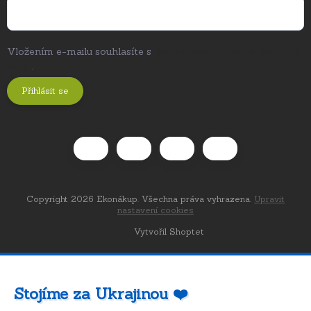
Vložením e-mailu souhlasíte s
podmínkami ochrany osobních
údajů
.
Přihlásit se
Copyright 2026
Ekonákup
. Všechna práva vyhrazena.
Upravit
nastavení cookies
Vytvořil Shoptet
Stojíme za Ukrajinou ❤️