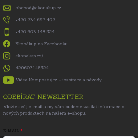
obchod
@
ekonakup.cz
+420 234 697 402
+420 603 148 524
Ekonákup na Facebooku
ekonakup.cz/
420603148524
Videa Kompostuj.cz – inspirace a návody
ODEBÍRAT NEWSLETTER
Vložte svůj e-mail a my vám budeme zasílat informace o
nových produktech na našem e-shopu.
E-MAIL