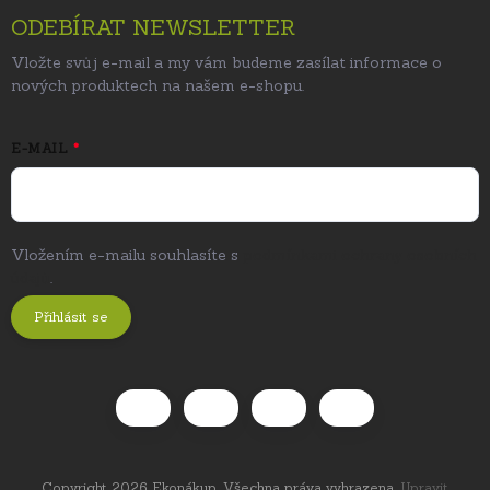
ODEBÍRAT NEWSLETTER
Vložte svůj e-mail a my vám budeme zasílat informace o
nových produktech na našem e-shopu.
E-MAIL
Vložením e-mailu souhlasíte s
podmínkami ochrany osobních
údajů
.
Přihlásit se
Copyright 2026
Ekonákup
. Všechna práva vyhrazena.
Upravit