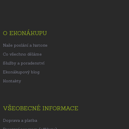
Z
á
p
a
t
O EKONÁKUPU
í
Naše poslání a historie
Co všechno děláme
Služby a poradenství
Ekonákupový blog
Kontakty
VŠEOBECNÉ INFORMACE
Doprava a platba