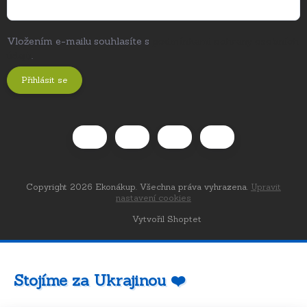
Vložením e-mailu souhlasíte s
podmínkami ochrany osobních
údajů
.
Přihlásit se
Copyright 2026
Ekonákup
. Všechna práva vyhrazena.
Upravit
nastavení cookies
Vytvořil Shoptet
Stojíme za Ukrajinou ❤️