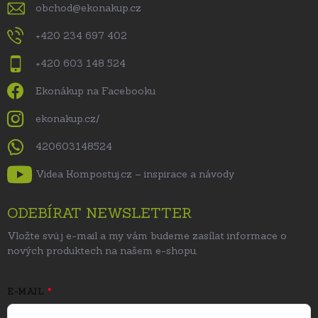
obchod
@
ekonakup.cz
+420 234 697 402
+420 603 148 524
Ekonákup na Facebooku
ekonakup.cz/
420603148524
Videa Kompostuj.cz – inspirace a návody
ODEBÍRAT NEWSLETTER
Vložte svůj e-mail a my vám budeme zasílat informace o
nových produktech na našem e-shopu.
E-MAIL