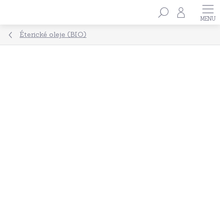
Přejít
Hledat
na
obsah
Éterické oleje (BIO)