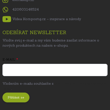
420603148524
Videa Kompostuj.cz – inspirace a návody
ODEBÍRAT NEWSLETTER
Vložte svůj e-mail a my vám budeme zasílat informace o
nových produktech na našem e-shopu.
E-MAIL
Vložením e-mailu souhlasíte s
podmínkami ochrany osobních
údajů
.
Přihlásit se