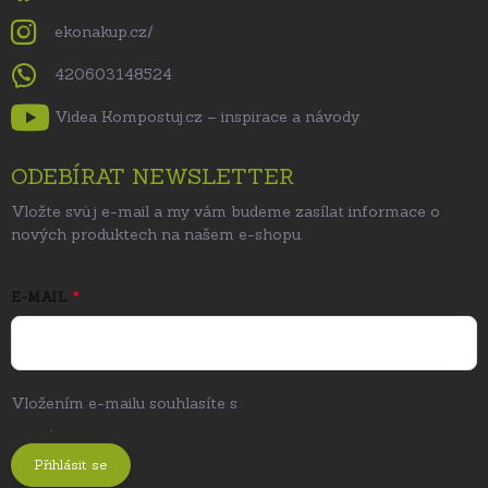
ekonakup.cz/
420603148524
Videa Kompostuj.cz – inspirace a návody
ODEBÍRAT NEWSLETTER
Vložte svůj e-mail a my vám budeme zasílat informace o
nových produktech na našem e-shopu.
E-MAIL
Vložením e-mailu souhlasíte s
podmínkami ochrany osobních
údajů
.
Přihlásit se