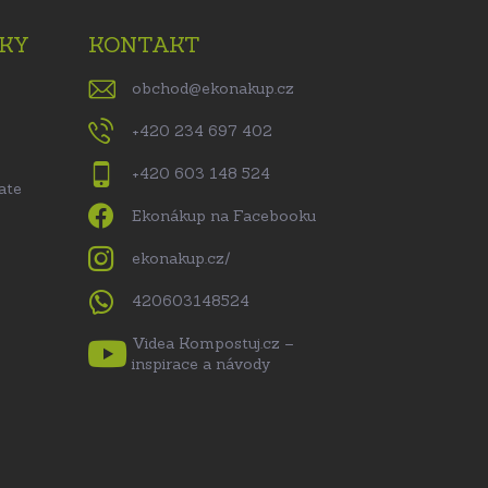
KY
KONTAKT
obchod
@
ekonakup.cz
+420 234 697 402
+420 603 148 524
ate
Ekonákup na Facebooku
ekonakup.cz/
420603148524
Videa Kompostuj.cz –
inspirace a návody