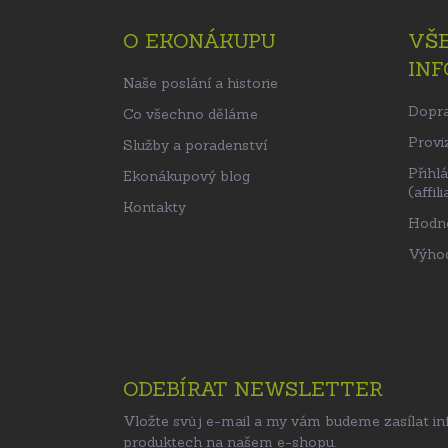
p
O EKONÁKUPU
VŠ
a
IN
t
Naše poslání a historie
í
Dopra
Co všechno děláme
Proviz
Služby a poradenství
Přihl
Ekonákupový blog
(affili
Kontakty
Hodn
Výhod
ODEBÍRAT NEWSLETTER
Vložte svůj e-mail a my vám budeme zasílat i
produktech na našem e-shopu.