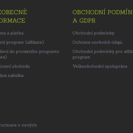
EOBECNÉ
OBCHODNÍ PODMÍN
FORMACE
A GDPR
va a platba
Obchodní podmínky
ní program (affiliate)
Ochrana osobních údajů
ášení do provizního programu
Obchodní podmínky pro affili
ate)
program
ocení obchodu
Velkoobchodní spolupráce
ná nabídka
nformace o nových