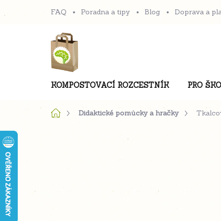
Přejít
FAQ
Poradna a tipy
Blog
Doprava a pl
na
obsah
KOMPOSTOVACÍ ROZCESTNÍK
PRO ŠKO
Domů
Didaktické pomůcky a hračky
Tkalco