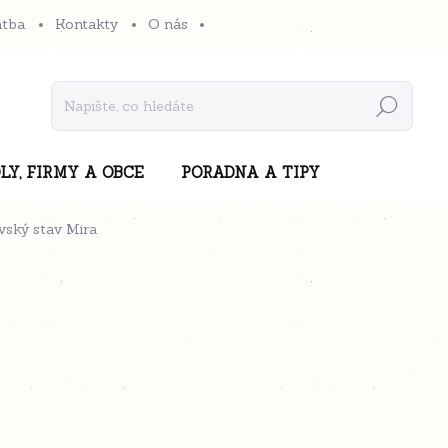
atba
Kontakty
O nás
Hledat
LY, FIRMY A OBCE
PORADNA A TIPY
vský stav Mira