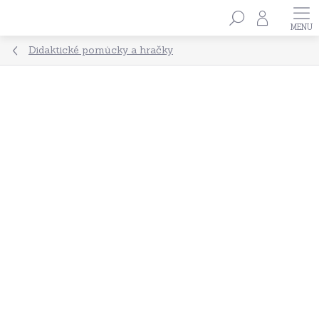
Přejít
Hledat
na
obsah
Didaktické pomůcky a hračky