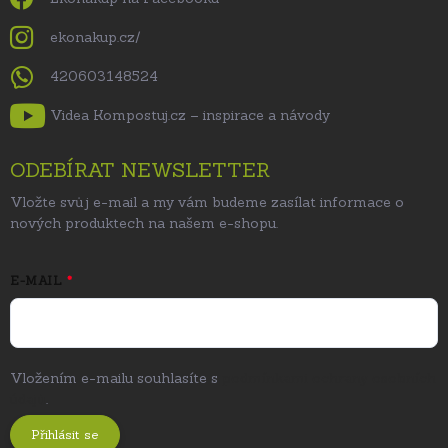
ekonakup.cz/
420603148524
Videa Kompostuj.cz – inspirace a návody
ODEBÍRAT NEWSLETTER
Vložte svůj e-mail a my vám budeme zasílat informace o
nových produktech na našem e-shopu.
E-MAIL
Vložením e-mailu souhlasíte s
podmínkami ochrany osobních
údajů
.
Přihlásit se