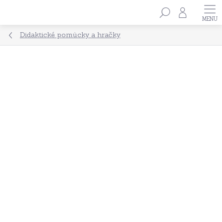
Přejít
Hledat
na
obsah
Didaktické pomůcky a hračky