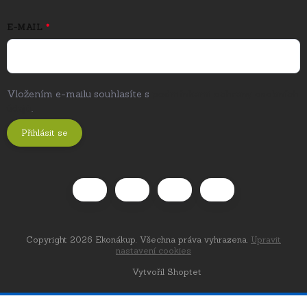
E-MAIL
Vložením e-mailu souhlasíte s
podmínkami ochrany osobních
údajů
.
Přihlásit se
Copyright 2026
Ekonákup
. Všechna práva vyhrazena.
Upravit
nastavení cookies
Vytvořil Shoptet