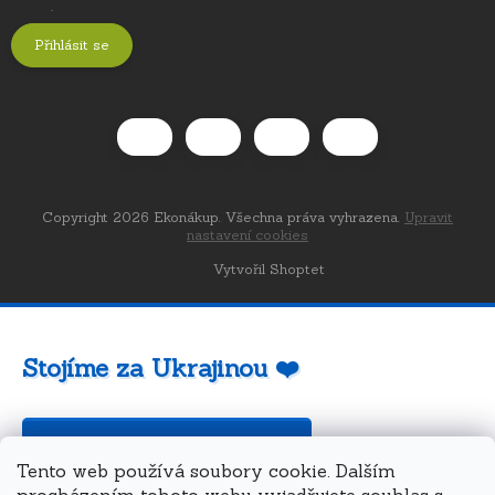
údajů
.
Přihlásit se
Copyright 2026
Ekonákup
. Všechna práva vyhrazena.
Upravit
nastavení cookies
Vytvořil Shoptet
Stojíme za Ukrajinou ❤️
Jak a čím pomoci »
Tento web používá soubory cookie. Dalším