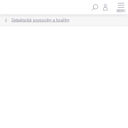
Přejít
Hledat
na
obsah
Didaktické pomůcky a hračky