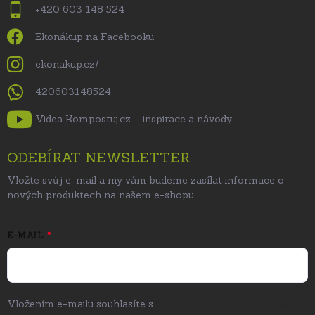
+420 603 148 524
Ekonákup na Facebooku
ekonakup.cz/
420603148524
Videa Kompostuj.cz – inspirace a návody
ODEBÍRAT NEWSLETTER
Vložte svůj e-mail a my vám budeme zasílat informace o
nových produktech na našem e-shopu.
E-MAIL
Vložením e-mailu souhlasíte s
podmínkami ochrany osobních