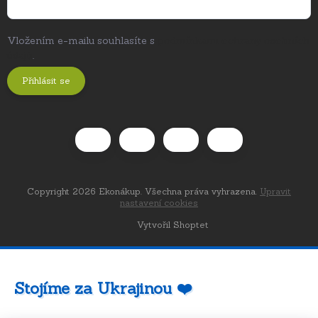
Vložením e-mailu souhlasíte s
podmínkami ochrany osobních
údajů
.
Přihlásit se
Copyright 2026
Ekonákup
. Všechna práva vyhrazena.
Upravit
nastavení cookies
Vytvořil Shoptet
Stojíme za Ukrajinou ❤️