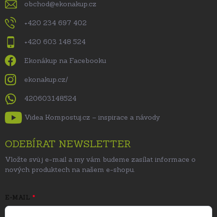
obchod
@
ekonakup.cz
+420 234 697 402
+420 603 148 524
Ekonákup na Facebooku
ekonakup.cz/
420603148524
Videa Kompostuj.cz – inspirace a návody
ODEBÍRAT NEWSLETTER
Vložte svůj e-mail a my vám budeme zasílat informace o
nových produktech na našem e-shopu.
E-MAIL