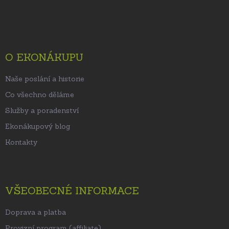
Z
á
p
a
t
O EKONÁKUPU
í
Naše poslání a historie
Co všechno děláme
Služby a poradenství
Ekonákupový blog
Kontakty
VŠEOBECNÉ INFORMACE
Doprava a platba
Provizní program (affiliate)