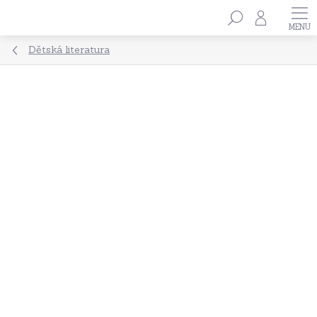
Přejít
Hledat
na
obsah
Dětská literatura