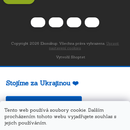
Copyright 2026
Ekonákup
. Všechna práva vyhrazena.
Upravit
nastavení cookies
Vytvořil Shoptet
Stojíme za Ukrajinou ❤️
Jak a čím pomoci »
Tento web používá soubory cookie. Dalším
procházením tohoto webu vyjadřujete souhlas s
jejich používáním.