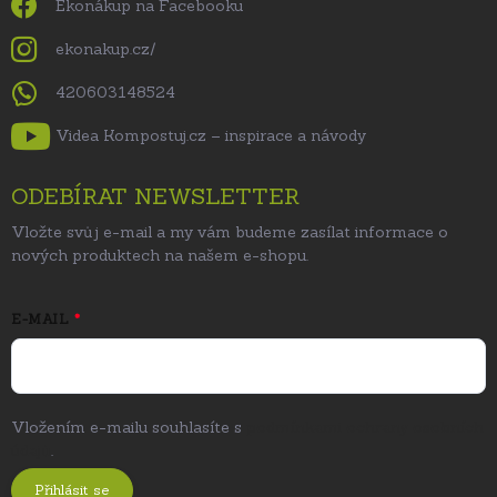
Ekonákup na Facebooku
ekonakup.cz/
420603148524
Videa Kompostuj.cz – inspirace a návody
ODEBÍRAT NEWSLETTER
Vložte svůj e-mail a my vám budeme zasílat informace o
nových produktech na našem e-shopu.
E-MAIL
Vložením e-mailu souhlasíte s
podmínkami ochrany osobních
údajů
.
Přihlásit se