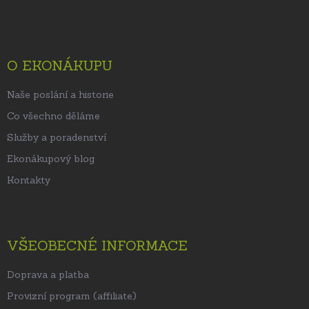
á
p
a
t
O EKONÁKUPU
í
Naše poslání a historie
Co všechno děláme
Služby a poradenství
Ekonákupový blog
Kontakty
VŠEOBECNÉ INFORMACE
Doprava a platba
Provizní program (affiliate)