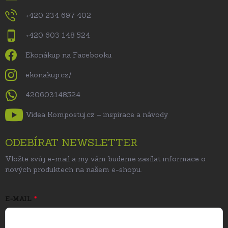
+420 234 697 402
+420 603 148 524
Ekonákup na Facebooku
ekonakup.cz/
420603148524
Videa Kompostuj.cz – inspirace a návody
ODEBÍRAT NEWSLETTER
Vložte svůj e-mail a my vám budeme zasílat informace o
nových produktech na našem e-shopu.
E-MAIL