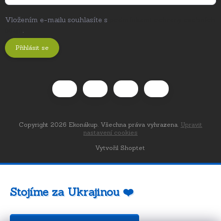
Vložením e-mailu souhlasíte s
podmínkami ochrany osobních
údajů
.
Přihlásit se
Copyright 2026
Ekonákup
. Všechna práva vyhrazena.
Upravit
nastavení cookies
Vytvořil Shoptet
Stojíme za Ukrajinou ❤️