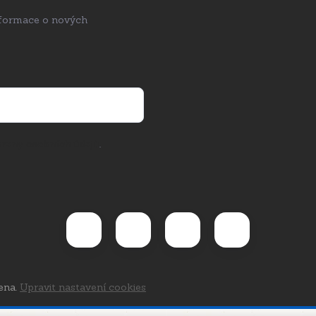
nformace o nových
rany osobních údajů
.
ena.
Upravit nastavení cookies