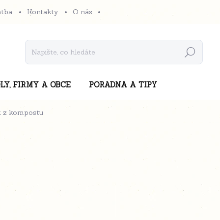
atba
Kontakty
O nás
Hledat
LY, FIRMY A OBCE
PORADNA A TIPY
k z kompostu