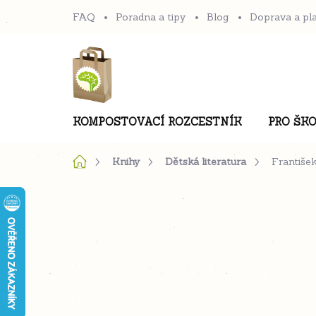
Přejít
FAQ
Poradna a tipy
Blog
Doprava a pl
na
obsah
KOMPOSTOVACÍ ROZCESTNÍK
PRO ŠKO
Domů
Knihy
Dětská literatura
Františe