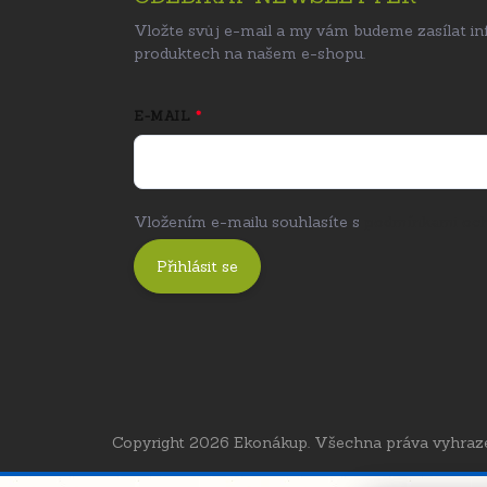
Vložte svůj e-mail a my vám budeme zasílat i
produktech na našem e-shopu.
E-MAIL
Vložením e-mailu souhlasíte s
podmínkami och
Přihlásit se
Copyright 2026
Ekonákup
. Všechna práva vyhraz