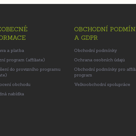
EOBECNÉ
OBCHODNÍ PODMÍN
FORMACE
A GDPR
va a platba
Obchodní podmínky
ní program (affiliate)
Ochrana osobních údajů
ášení do provizního programu
Obchodní podmínky pro affili
ate)
program
ocení obchodu
Velkoobchodní spolupráce
ná nabídka