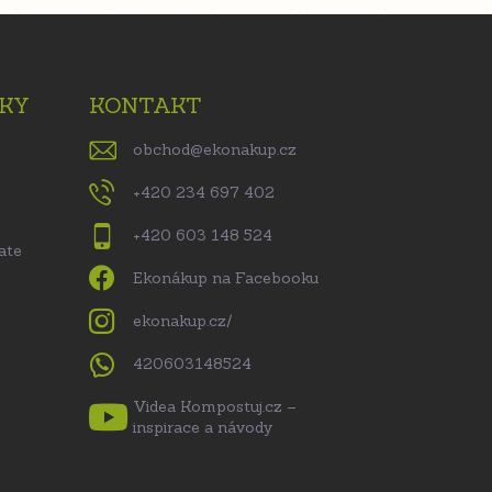
KY
KONTAKT
obchod
@
ekonakup.cz
+420 234 697 402
+420 603 148 524
ate
Ekonákup na Facebooku
ekonakup.cz/
420603148524
Videa Kompostuj.cz –
inspirace a návody