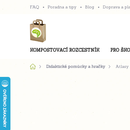
Přejít
FAQ
Poradna a tipy
Blog
Doprava a pl
na
obsah
KOMPOSTOVACÍ ROZCESTNÍK
PRO ŠKO
Domů
Didaktické pomůcky a hračky
Atlasy