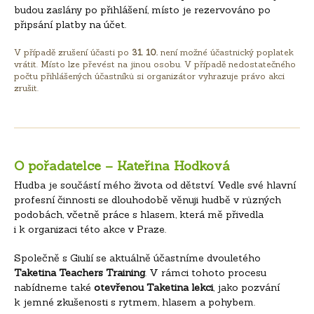
budou zaslány po přihlášení, místo je rezervováno po
připsání platby na účet.
V případě zrušení účasti po
31. 10.
není možné účastnický poplatek
vrátit. Místo lze převést na jinou osobu. V případě nedostatečného
počtu přihlášených účastníků si organizátor vyhrazuje právo akci
zrušit.
O pořadatelce – Kateřina Hodková
Hudba je součástí mého života od dětství. Vedle své hlavní
profesní činnosti se dlouhodobě věnuji hudbě v různých
podobách, včetně práce s hlasem, která mě přivedla
i k organizaci této akce v Praze.
Společně s Giulií se aktuálně účastníme dvouletého
Taketina Teachers Training
. V rámci tohoto procesu
nabídneme také
otevřenou Taketina lekci
, jako pozvání
k jemné zkušenosti s rytmem, hlasem a pohybem.