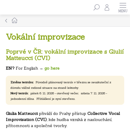
Přejít
Hledat
na
obsah
Domů
Vokální improvizace
Poprvé v ČR: vokální improvizace s Giulií
Matteucci (CVI)
EN?
For English →
go here
Změna termínu:
Původně plánovaný termín v březnu se neuskuteční z
důvodu vážné rodinné situace na straně lektorky.
Nový termín:
pátek 6. 11. 2026 - otevřený večer,
sobota 7. 11. 2026 -
.
jednodenní dílna.
Přihlášení je nyní otevřeno
Giulia Matteucci
přiváží do Prahy přístup
Collective Vocal
Improvisation (CVI)
, kde hudba vzniká z naslouchání,
přítomnosti a společné tvorby.