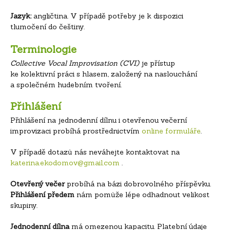
Jazyk:
angličtina. V případě potřeby je k dispozici
tlumočení do češtiny.
Terminologie
Collective Vocal Improvisation (CVI)
je přístup
ke kolektivní práci s hlasem, založený na naslouchání
a společném hudebním tvoření.
Přihlášení
Přihlášení na jednodenní dílnu i otevřenou večerní
improvizaci probíhá prostřednictvím
online formuláře
.
V případě dotazů nás neváhejte kontaktovat na
katerina.ekodomov@gmail.com
.
Otevřený večer
probíhá na bázi dobrovolného příspěvku.
Přihlášení předem
nám pomůže lépe odhadnout velikost
skupiny.
Jednodenní dílna
má omezenou kapacitu. Platební údaje