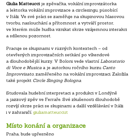
Giulia Matteucci
je zpěvačka, vokální improvizátorka
a lektorka vokální improvizace a circlesingu, působící
v Itálii. Ve své práci se zaměřuje na skupinovou hlasovou
tvorbu, naslouchání a přítomnost a vytváří prostor,
ve kterém může hudba vznikat skrze vzájemnou interakci
a sdílenou pozornost.
Pracuje se skupinami v různých kontextech – od
otevřených improvizačních setkání po víkendové
a dlouhodobější kurzy. V Boloni vede vlastní
Laboratorio
di Voce e Musica
a je autorkou ročního kurzu
Canto
Improvvisato
, zaměřeného na vokální improvizaci. Založila
také projekt
Circle Singing Bologna
.
Studovala hudební interpretaci a produkci v Londýně
a jazzový zpěv ve Ferraře. Své zkušenosti dlouhodobě
rozvíjí skrze práci se skupinami a další vzdělávání v Itálii
i v zahraničí.
giuliamatteucci.it
Místo konání a organizace
Praha, bude upřesněno