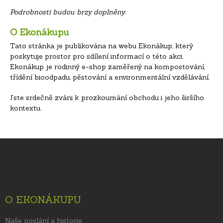
Podrobnosti budou brzy doplněny.
O Ekonákupu
Tato stránka je publikována na webu Ekonákup, který
poskytuje prostor pro sdílení informací o této akci.
Ekonákup je rodinný e-shop zaměřený na kompostování,
třídění bioodpadu, pěstování a environmentální vzdělávání.
Jste srdečně zváni k prozkoumání obchodu i jeho širšího
kontextu.
Z
á
p
a
t
O EKONÁKUPU
í
Naše poslání a historie