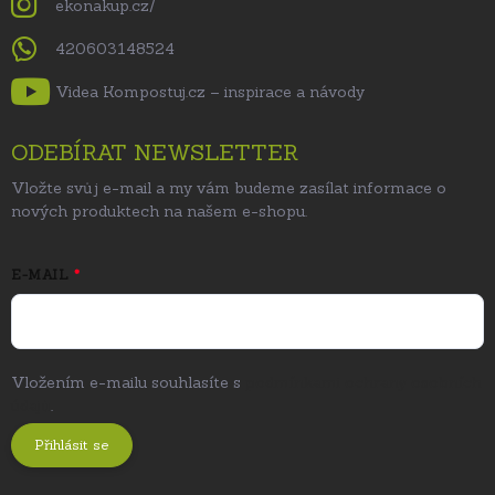
ekonakup.cz/
420603148524
Videa Kompostuj.cz – inspirace a návody
ODEBÍRAT NEWSLETTER
Vložte svůj e-mail a my vám budeme zasílat informace o
nových produktech na našem e-shopu.
E-MAIL
Vložením e-mailu souhlasíte s
podmínkami ochrany osobních
údajů
.
Přihlásit se