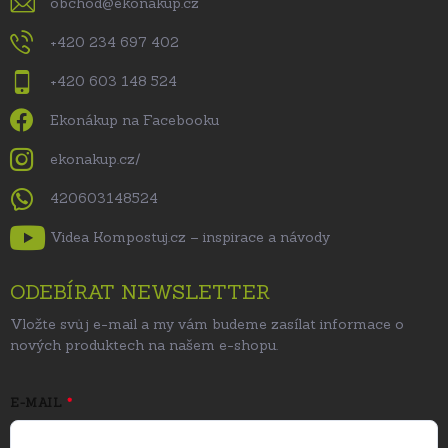
obchod
@
ekonakup.cz
+420 234 697 402
+420 603 148 524
Ekonákup na Facebooku
ekonakup.cz/
420603148524
Videa Kompostuj.cz – inspirace a návody
ODEBÍRAT NEWSLETTER
Vložte svůj e-mail a my vám budeme zasílat informace o
nových produktech na našem e-shopu.
E-MAIL