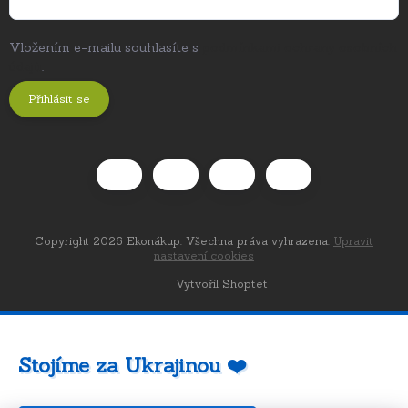
Vložením e-mailu souhlasíte s
podmínkami ochrany osobních
údajů
.
Přihlásit se
Copyright 2026
Ekonákup
. Všechna práva vyhrazena.
Upravit
nastavení cookies
Vytvořil Shoptet
Stojíme za Ukrajinou ❤️