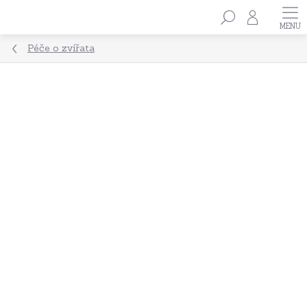
Přejít
Hledat
na
obsah
Péče o zvířata