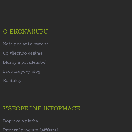
á
p
a
t
O EKONÁKUPU
í
Naše poslání a historie
Co všechno děláme
Služby a poradenství
Ekonákupový blog
Kontakty
VŠEOBECNÉ INFORMACE
Doprava a platba
Provizní program (affiliate)