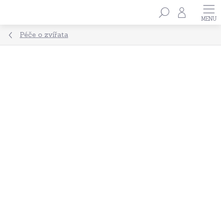
Přejít
Hledat
na
obsah
Péče o zvířata