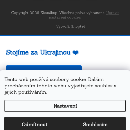
Copyright 2026
Ekonákup
. Všechna práva vyhrazena.
Upravit
nastavení cookies
Vytvořil Shoptet
Stojíme za Ukrajinou ❤️
Jak a čím pomoci »
Tento web používá soubory cookie. Dalším
procházením tohoto webu vyjadřujete souhlas s
jejich používáním.
Nastavení
Odmítnout
Souhlasím