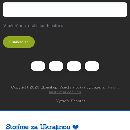
Vložením e-mailu souhlasíte s
podmínkami ochrany osobních
údajů
.
Přihlásit se
Copyright 2026
Ekonákup
. Všechna práva vyhrazena.
Upravit
nastavení cookies
Vytvořil Shoptet
Stojíme za Ukrajinou ❤️