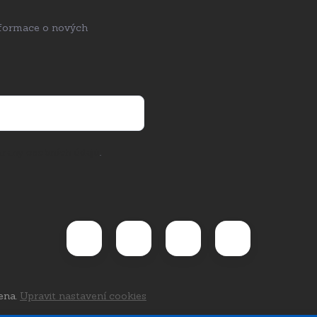
nformace o nových
rany osobních údajů
.
ena.
Upravit nastavení cookies