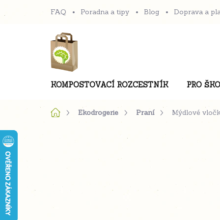
Přejít
FAQ
Poradna a tipy
Blog
Doprava a pl
na
obsah
KOMPOSTOVACÍ ROZCESTNÍK
PRO ŠKO
Domů
Ekodrogerie
Praní
Mýdlové vločk