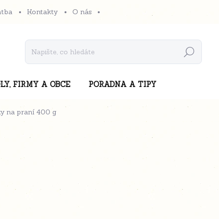
atba
Kontakty
O nás
Hledat
LY, FIRMY A OBCE
PORADNA A TIPY
y na praní 400 g