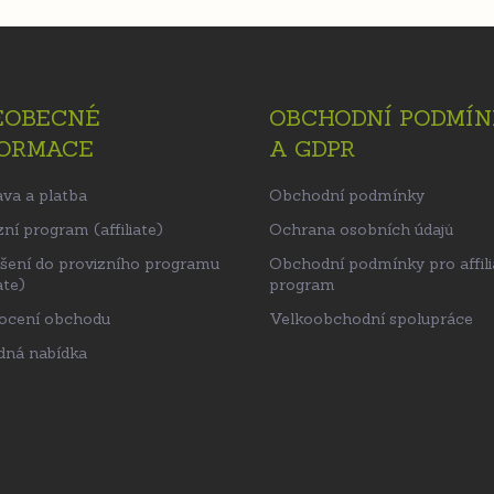
EOBECNÉ
OBCHODNÍ PODMÍN
FORMACE
A GDPR
va a platba
Obchodní podmínky
ní program (affiliate)
Ochrana osobních údajů
ášení do provizního programu
Obchodní podmínky pro affili
ate)
program
ocení obchodu
Velkoobchodní spolupráce
ná nabídka