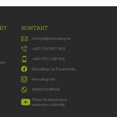
KY
KONTAKT
obchod
@
ekonakup.cz
+420 234 697 402
+420 603 148 524
ate
Ekonákup na Facebooku
ekonakup.cz/
420603148524
Videa Kompostuj.cz –
inspirace a návody