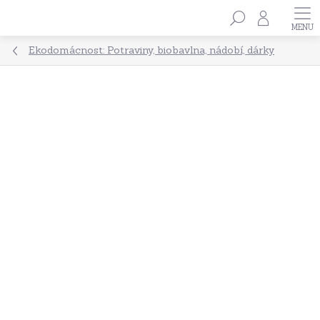
Přejít
Hledat
na
obsah
Ekodomácnost: Potraviny, biobavlna, nádobí, dárky