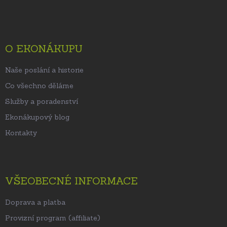
á
p
a
t
O EKONÁKUPU
í
Naše poslání a historie
Co všechno děláme
Služby a poradenství
Ekonákupový blog
Kontakty
VŠEOBECNÉ INFORMACE
Doprava a platba
Provizní program (affiliate)