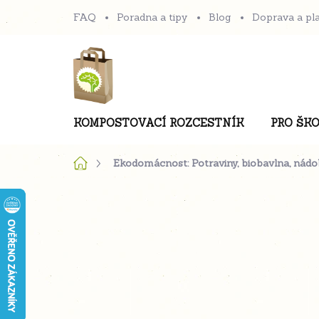
Přejít
FAQ
Poradna a tipy
Blog
Doprava a pl
na
obsah
KOMPOSTOVACÍ ROZCESTNÍK
PRO ŠKO
Domů
Ekodomácnost: Potraviny, biobavlna, nádob