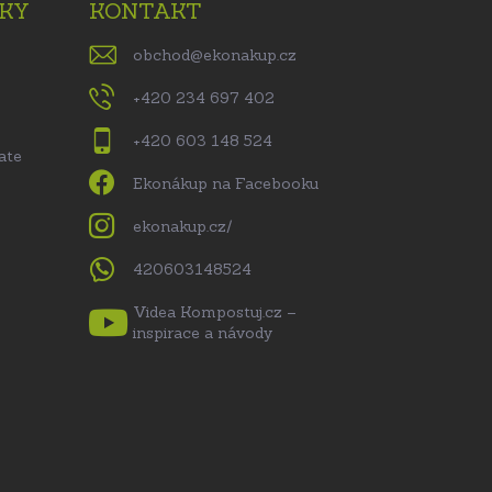
KY
KONTAKT
obchod
@
ekonakup.cz
+420 234 697 402
+420 603 148 524
ate
Ekonákup na Facebooku
ekonakup.cz/
420603148524
Videa Kompostuj.cz –
inspirace a návody