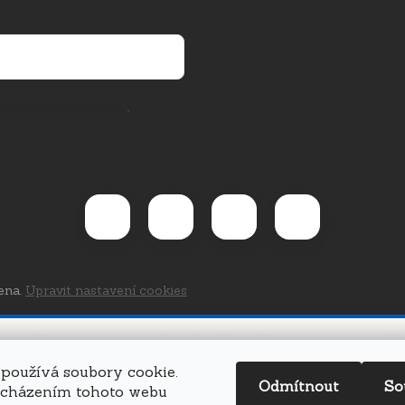
rany osobních údajů
.
ena.
Upravit nastavení cookies
používá soubory cookie.
Odmítnout
So
ocházením tohoto webu