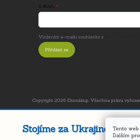
E-MAIL
Vložením e-mailu souhlasíte s
podmínkami och
Přihlásit se
Copyright 2026
Ekonákup
. Všechna práva vyhraz
Stojíme za Ukrajinou ❤️
Tento web 
Dalším pr