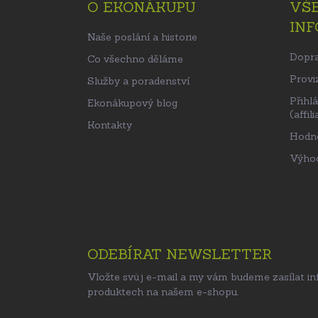
O EKONÁKUPU
VŠ
a
IN
t
Naše poslání a historie
í
Dopra
Co všechno děláme
Proviz
Služby a poradenství
Přihl
Ekonákupový blog
(affili
Kontakty
Hodn
Výhod
ODEBÍRAT NEWSLETTER
Vložte svůj e-mail a my vám budeme zasílat i
produktech na našem e-shopu.