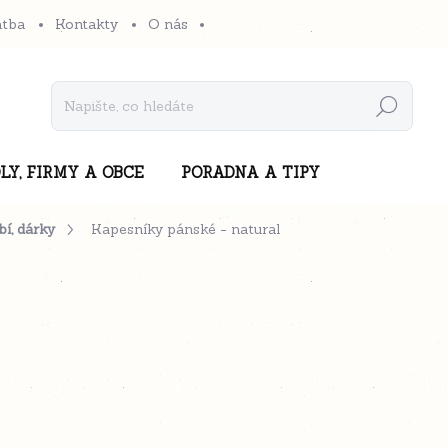
atba
Kontakty
O nás
Hledat
LY, FIRMY A OBCE
PORADNA A TIPY
í, dárky
Kapesníky pánské - natural