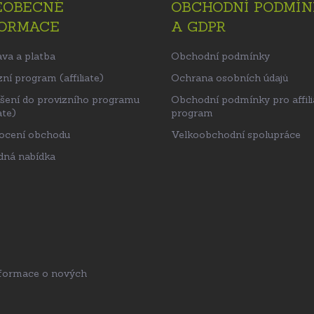
EOBECNÉ
OBCHODNÍ PODMÍN
FORMACE
A GDPR
va a platba
Obchodní podmínky
ní program (affiliate)
Ochrana osobních údajů
ášení do provizního programu
Obchodní podmínky pro affili
ate)
program
ocení obchodu
Velkoobchodní spolupráce
ná nabídka
nformace o nových